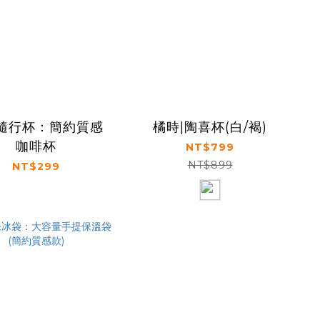
隨行杯：簡約質感
橘時|陶喜杯(白/褐)
咖啡杯
NT$799
NT$899
NT$299