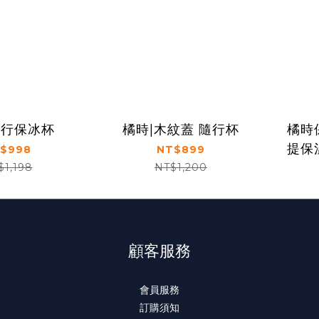
隨行保冰杯
橘時|木紋蓋 隨行杯
橘時
提保
$998
NT$899
$1,198
NT$1,200
顧客服務
會員服務
訂購須知