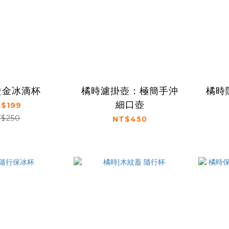
燙金冰滴杯
橘時濾掛壺：極簡手沖
橘時
細口壺
$199
$250
NT$450