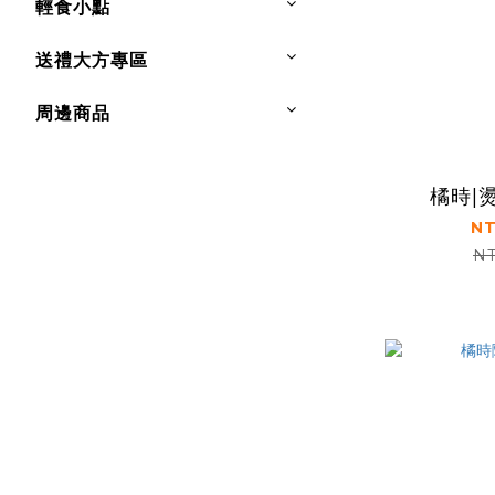
輕食小點
送禮大方專區
周邊商品
橘時|
NT
NT