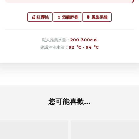
🍒 紅櫻桃
🍷 酒釀醇香
🍍 鳳梨果酸
職人推薦水量：
200-300c.c.
建議沖泡水溫：
92︒C - 94︒C
您可能喜歡...