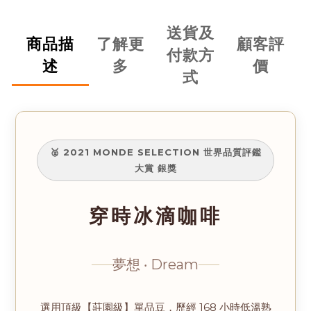
送貨及
商品描
了解更
顧客評
付款方
述
多
價
式
🥈 2021 MONDE SELECTION 世界品質評鑑
大賞 銀獎
穿時冰滴咖啡
夢想 ‧ Dream
選用頂級【莊園級】單品豆，歷經 168 小時低溫熟