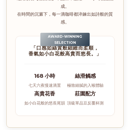
成。
在時間的沉澱下，每一滴咖啡都淬鍊出如詩般的質
感。
AWARD-WINNING
SELECTION
「口感如絲質般細緻而柔順，
香氣如小白花般高貴而悠長。」
168 小時
絲滑觸感
七天六夜慢速滴置
極致細膩的入喉體驗
高貴花香
莊園配方
如小白花般的悠長尾韻
頂級單品豆反覆杯測