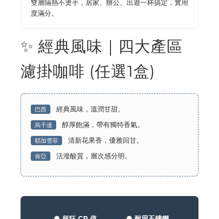
雙層隔熱不燙手，居家、辦公、出遊一杯搞定，實用
度滿分。
✨ 經典風味｜四大產區
濾掛咖啡 (任選1盒)
經典風味，溫潤甘甜。
巴西
醇厚飽滿，帶有獨特香氣。
烏干達
清新花果香，優雅回甘。
耶加雪菲
活潑酸質，層次感分明。
肯亞
●
超狂 CP 值
●
耐用不鏽鋼