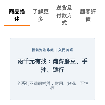
送貨及
商品描
了解更
顧客評
付款方
述
多
價
式
輕鬆泡咖啡組 | 入門首選
兩千元有找：備齊磨豆、手
沖、隨行
全系列不鏽鋼材質，耐用、好洗、不怕
摔