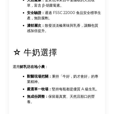
天然健康：
金黃色澤來自牛隻攝取的天然牧
草，富含 β-胡蘿蔔素。
安全驗證：
通過 FSSC 22000 食品安全標準生
產，無防腐劑。
濃郁層次：
散發淡淡榛果味與乳香，讓麵包質
感加倍提升。
☆ 牛奶選擇
選用
鮮乳坊在地小農
：
獸醫現場把關：
秉持「牛好，奶才會好」的專
業精神。
嚴選單一牧場：
堅持每瓶都是優質 A 級生乳。
無成份調整：
保留最真實、天然且順口的營
養。