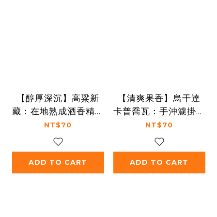
【醇厚深沉】高粱新
【清爽果香】烏干達
藏：在地熟成酒香精品
卡普喬瓦：手沖濾掛咖
濾掛 (1入)
啡 (1入)
NT$70
NT$70
ADD TO CART
ADD TO CART