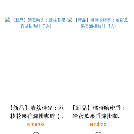
【新品】清荔時光：荔
【新品】橘時哈密香：
枝花果香濾掛咖啡 (1
哈密瓜果香濾掛咖啡
入)
(1入)
NT$70
NT$70