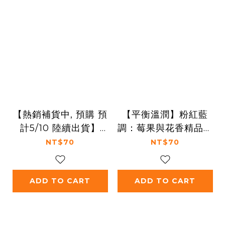
【熱銷補貨中, 預購 預
【平衡溫潤】粉紅藍
計5/10 陸續出貨】
調：莓果與花香精品濾
【平衡溫潤】非洲風
掛 (1入)
NT$70
NT$70
情：熱帶果調精品濾掛
(1入)
ADD TO CART
ADD TO CART