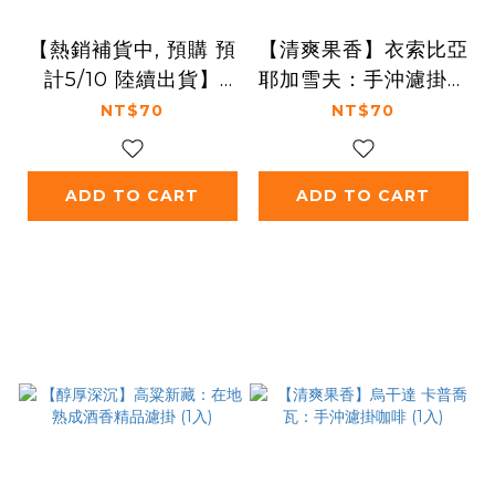
【熱銷補貨中, 預購 預
【清爽果香】衣索比亞
計5/10 陸續出貨】
耶加雪夫：手沖濾掛咖
【醇厚深沉】桶木窖
啡 (1入)
NT$70
NT$70
藏：酒香木質調精品濾
掛 (1入)
ADD TO CART
ADD TO CART