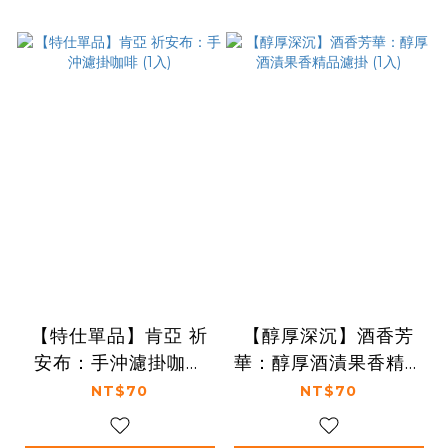
【特仕單品】肯亞 祈
【醇厚深沉】酒香芳
安布：手沖濾掛咖啡
華：醇厚酒漬果香精品
(1入)
濾掛 (1入)
NT$70
NT$70