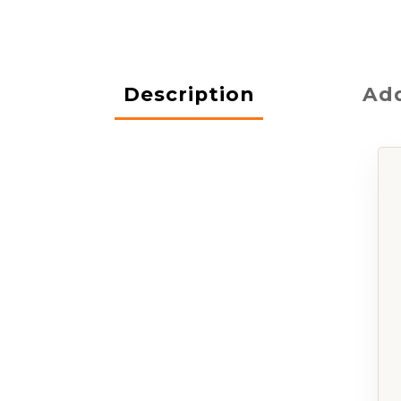
Description
Add