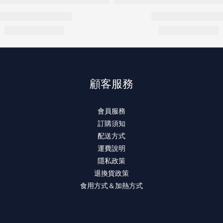
顧客服務
會員服務
訂購須知
配送方式
運費說明
隱私政策
退換貨政策
食用方式＆加熱方式