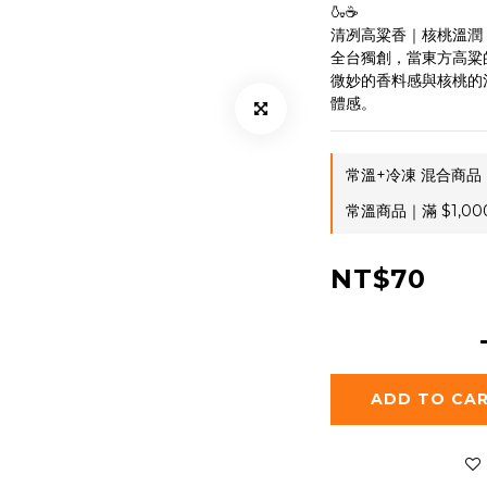
🍶☕
清冽高粱香｜核桃溫潤
全台獨創，當東方高粱
微妙的香料感與核桃的
體感。
常溫+冷凍 混合商品｜滿 
常溫商品｜滿 $1,000
NT$70
ADD TO CA