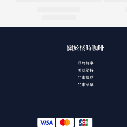
關於橘時咖啡
品牌故事
美味堅持
門市據點
門市菜單