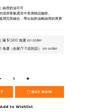
｜絲滑奶油可可
的清冽香氣遇見中美洲精品咖啡。
溫潤完美融合，帶出如奶油般絲滑的厚實
$1,500 免運 on order
 免運（全家/7-11店到店） on order
RT
BUY NOW
Add to Wishlist