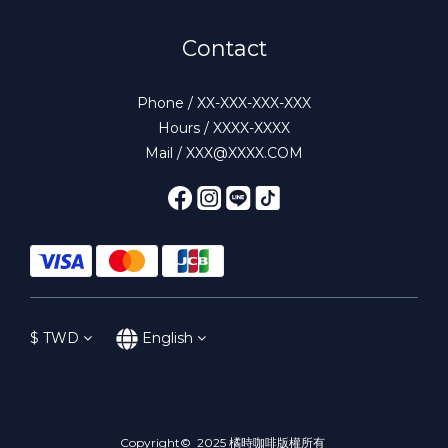
Contact
Phone / XX-XXX-XXX-XXX
Hours / XXXX-XXXX
Mail / XXX@XXXX.COM
$
TWD
English
Copyright© 2025 橘時咖啡版權所有