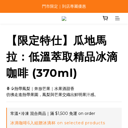
門市限定｜到店專屬優惠
【限定特仕】瓜地馬
拉：低溫萃取精品冰滴
咖啡 (370ml)
🍍🥭熱帶鳳梨｜奔放芒果｜水果酒甜香
彷彿走進熱帶果園，鳳梨與芒果交織出鮮明果汁感。
常溫+冷凍 混合商品｜滿 $1,500 免運 on order
冰滴咖啡6入組贈冰滴杯 on selected products