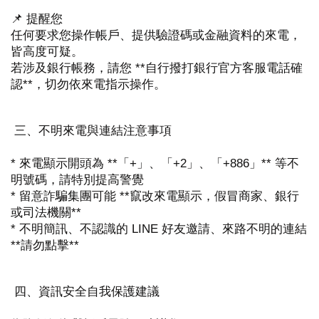
📌 提醒您
任何要求您操作帳戶、提供驗證碼或金融資料的來電，
皆高度可疑。
若涉及銀行帳務，請您 **自行撥打銀行官方客服電話確
認**，切勿依來電指示操作。
三、不明來電與連結注意事項
* 來電顯示開頭為 **「+」、「+2」、「+886」** 等不
明號碼，請特別提高警覺
* 留意詐騙集團可能 **竄改來電顯示，假冒商家、銀行
或司法機關**
* 不明簡訊、不認識的 LINE 好友邀請、來路不明的連結
**請勿點擊**
四、資訊安全自我保護建議