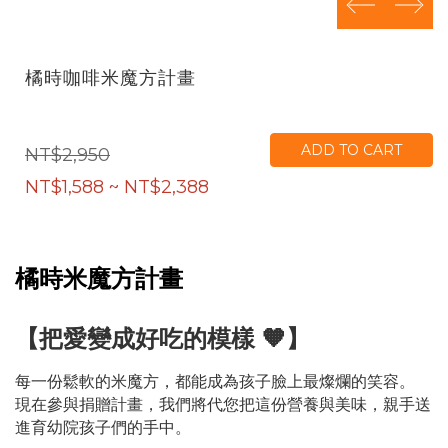
prev
next
橘時咖啡米魔方計畫
ADD TO CART
NT$2,950
NT$1,588 ~ NT$2,388
橘時米魔方計畫
【把愛變成好吃的模樣 🧡】
每一份鬆軟的米魔方，都能成為孩子臉上最燦爛的笑容。
現在參與捐贈計畫，我們將代您把這份營養與美味，親手送
進育幼院孩子們的手中。