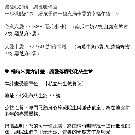
讓愛心加倍，讓溫暖傳遞。
一起做點好事，給孩子們一個充滿米香的幸福午後！✨
心意六袋：$1588 (愛心起步)--
（南瓜牛奶2袋, 紅蘿蔔蜂蜜
2袋, 黑芝麻2袋）
大愛十袋：$2388 (加倍捐贈)--
（南瓜牛奶3袋, 紅蘿蔔蜂蜜
3袋, 黑芝麻4袋）
🧡 橘時米魔方計畫：讓愛落腳彰化慈生🧡
本計畫受贈單位：【私立慈生教養院】
地址：彰化市慈生路199號
公益性質：專門照顧身心障礙院生與孤苦孩童，為在地深耕
多年的專業機構。
捐贈說明：您的每一份認購，將由橘時咖啡統一進行低溫配
送，讓院生們享用最天然、營養的米魔方午茶時光。